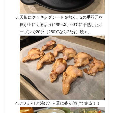
天板にクッキングシートを敷く。2の手羽元を
皮が上にくるように並べ3、00℃に予熱したオ
ーブンで20分（250℃なら25分）焼く。
こんがりと焼けたら器に盛り付けて完成！！