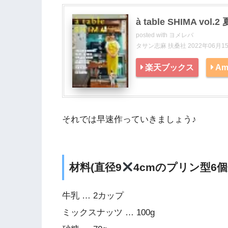
à table SHIMA vol.2
posted with
ヨメレバ
タサン志麻 扶桑社 2022年06月1
楽天ブックス
Am
それでは早速作っていきましょう♪
材料(直径9
4cmのプリン型6個
牛乳 … 2カップ
ミックスナッツ … 100g