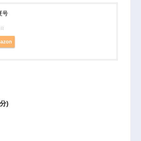
 夏号
5日
azon
分)