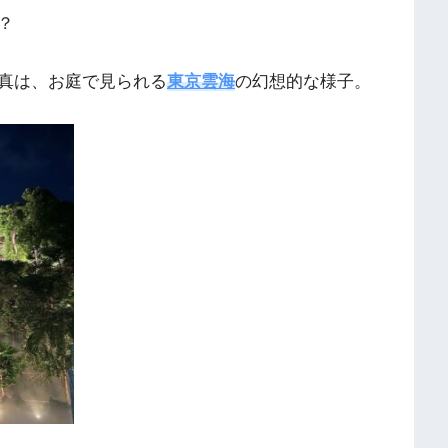
？
真は、お庭で見られる
東京雲海
の幻想的な様子。