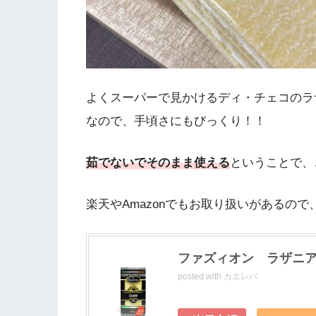
よくスーパーで見かけるディ・チェコのラ
なので、手頃さにもびっくり！！
茹でないでそのまま使える
ということで、
楽天やAmazonでもお取り扱いがあるの
ファズィオン ラザニ
posted with
カエレバ