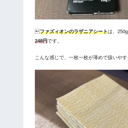

ファズィオンのラザニアシート
は、25
248円
です。
こんな感じで、一枚一枚が薄めで扱いやす