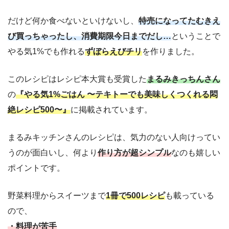
だけど何か食べないといけないし、
特売になってたむきえ
び買っちゃったし、消費期限今日までだし…
ということで
やる気1%でも作れる
ずぼらえびチリ
を作りました。
このレシピはレシピ本大賞も受賞した
まるみきっちんさん
の
『やる気1%ごはん 〜テキトーでも美味しくつくれる悶
絶レシピ500〜』
に掲載されています。
まるみキッチンさんのレシピは、気力のない人向けってい
うのが面白いし、何より
作り方が超シンプル
なのも嬉しい
ポイントです。
野菜料理からスイーツまで
1冊で500レシピ
も載っている
ので、
・料理が苦手