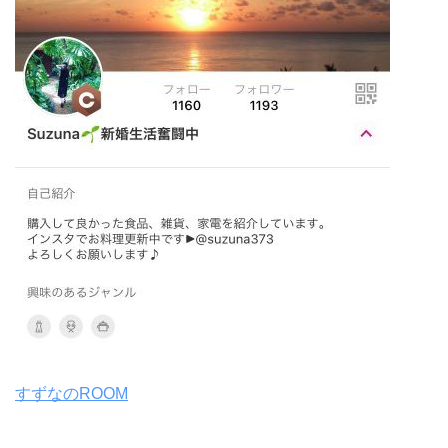
すずなのROOM
——