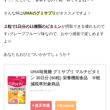
そんな時は
UHAのグミサプリ
がオススメですよ！
２粒で1日分の11種類のビタミン
が摂取できる優れもので
す♪グレープフルーツ味なので、おやつ感覚で楽しめます
よ☆
あなたもおひとついかがでしょうか？
UHA味覚糖 グミサプリ マルチビタミ
ン 30日分 (60粒) 栄養機能食品 ※軽
減税率対象商品
posted with
カエレバ
楽天市場
Amazon