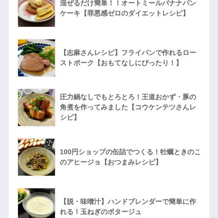
混ぜるだけ簡単！！オートミールバナナパン
ケーキ【罪悪感ゼロのダイエットレシピ】
【志麻さんレシピ】フライパンで作れるロー
ストポーク【おもてなしにぴったり！】
圧力鍋なしでもとろとろ！王道おかず・豚の
角煮を作ってみました【コウケンテツさんレ
シピ】
100円ショップの缶詰でつくる！牡蠣ときのこ
のアヒージョ【おつまみレシピ】
【脱・味噌汁】ハンドブレンダーで簡単に作
れる！玉ねぎのポタージュ