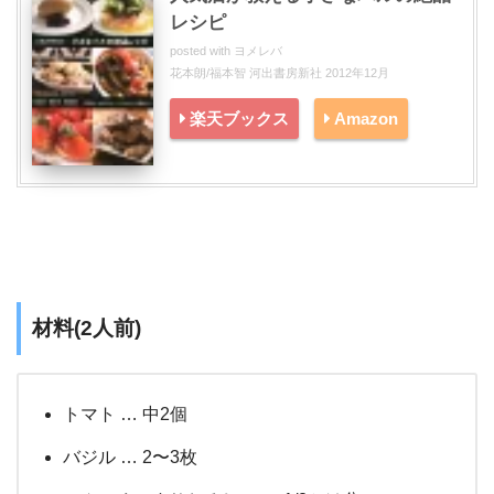
レシピ
posted with
ヨメレバ
花本朗/福本智 河出書房新社 2012年12月
楽天ブックス
Amazon
材料(2人前)
トマト … 中2個
バジル … 2〜3枚