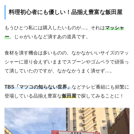
料理初心者にも優しい！品揃え豊富な飯田屋
もうひとつ私には購入したいものが…。それは
マッシャ
ー
。じゃがいもなど潰すあの道具です。
食材を潰す機会は多いものの、なかなかいいサイズのマッ
シャーに巡り会えずいままでスプーンやゴムベラで頑張っ
て潰していたのですが、なかなかうまく潰せず…。
TBS「マツコの知らない世界」
などテレビ番組にも頻繁に
登場している品揃え豊富な
飯田屋
で探してみることに！