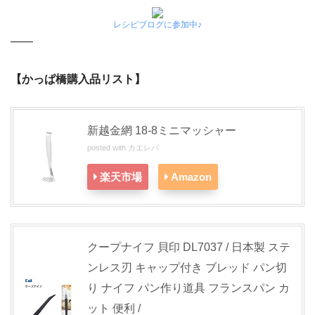
レシピブログに参加中♪
——
【かっぱ橋購入品リスト】
新越金網 18-8ミニマッシャー
posted with
カエレバ
楽天市場
Amazon
クープナイフ 貝印 DL7037 / 日本製 ステ
ンレス刃 キャップ付き ブレッド パン切
り ナイフ パン作り道具 フランスパン カ
ット 便利 /