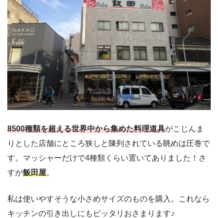
8
500種類を超える世界中から集めた料理道具
がこじんま
りとした店舗にところ狭しと陳列されている眺めは圧巻で
す。マッシャーだけで4種類くらい置いてありました！さ
すが
飯田屋
。
私は使いやすそうな小さめサイズのものを購入。これなら
キッチンの引き出しにもピッタリおさまります♪