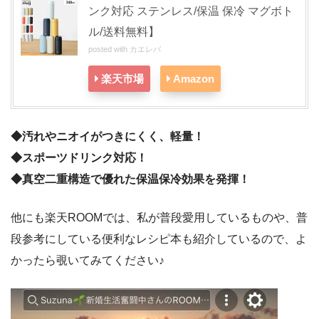
ンク対応 ステンレス/保温 保冷 マグボト
ル/送料無料】
posted with
カエレバ
楽天市場
Amazon
◆汚れやニオイがつきにくく、軽量！
◆スポーツドリンク対応！
◆真空二重構造で優れた保温保冷効果を発揮！
他にも楽天ROOMでは、私が普段愛用しているものや、普
段参考にしている便利なレシピ本も紹介しているので、よ
かったら覗いてみてください♪